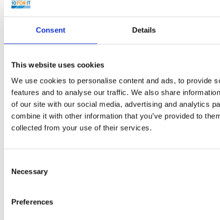
Consent
Details
Artikel
This website uses cookies
We use cookies to personalise content and ads, to provide s
features and to analyse our traffic. We also share informatio
of our site with our social media, advertising and analytics 
combine it with other information that you’ve provided to them
collected from your use of their services.
De beller is sneller
Consent
Necessary
Selection
Door alle online mogelijkheden denken we steeds vaker dat bellen
geen goede optie meer is in de vele mogelijkheden...
Preferences