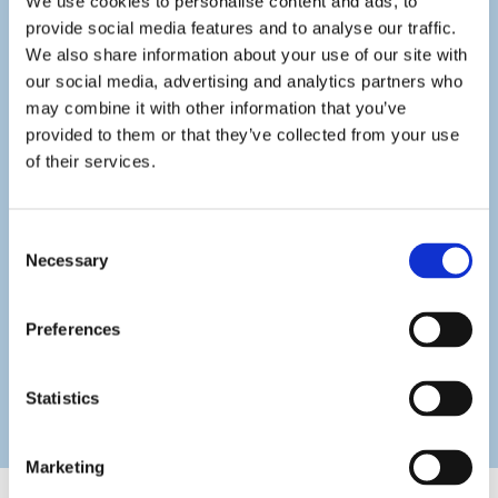
We use cookies to personalise content and ads, to
Uit diverse onderzoeken wereldwijd blijkt dat klanten
provide social media features and to analyse our traffic.
geautomatiseerde communicatie waarderen. De basis
We also share information about your use of our site with
hiervoor omvat onder andere de bereikbaarheid (direct
our social media, advertising and analytics partners who
contact en dat 24/7), het anoniem kunnen afhandelen
may combine it with other information that you’ve
provided to them or that they’ve collected from your use
van privacygevoelige zaken, en de mogelijkheid om
of their services.
direct afspraken te kunnen maken.
Het gebruik van het juiste communicatiekanaal speelt
Consent
Necessary
ook een belangrijke rol bij het ervaren van optimale
Selection
klantenservice. Klanten kunnen namelijk benaderd
worden via het communicatiekanaal dat zij prefereren,
Preferences
zoals WhatsApp, sms, telefoon, e-mail, post, enzovoort.
EEZYCOM maakt het makkelijk voor u en uw klanten!
Statistics
Marketing