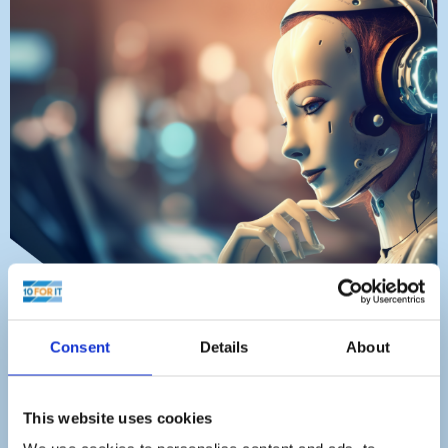
Consent
Details
About
Geautomatiseerde communicatie
zeer klantvriendelijk
This website uses cookies