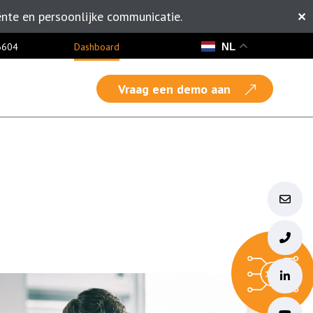
ënte en persoonlijke communicatie.
✕
NL
6604
Dashboard
Vraag een demo aan