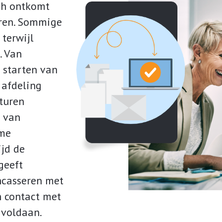
ch ontkomt
uren. Sommige
terwijl
. Van
 starten van
 afdeling
cturen
g van
rme
ijd de
geeft
ncasseren met
n contact met
 voldaan.