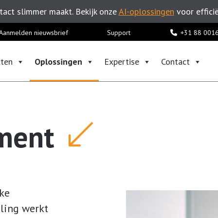
act slimmer maakt. Bekijk onze
AI-oplossingen
voor effici
Aanmelden nieuwsbrief
Support
+31 88 001
ten
Oplossingen
Expertise
Contact
ment
lke
ling werkt