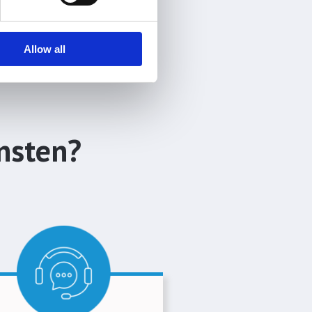
Allow all
nsten?