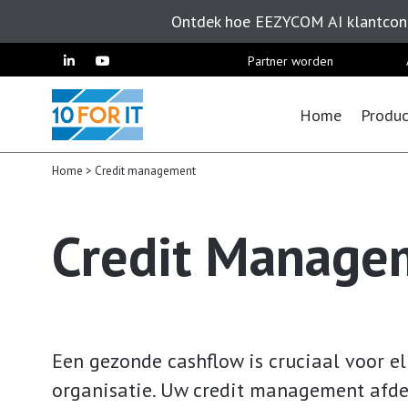
Ontdek hoe EEZYCOM AI klantcont
Skip
Partner worden
to
content
Home
Produc
Home
>
Credit management
Credit Manage
Een gezonde cashflow is cruciaal voor e
organisatie. Uw credit management afde