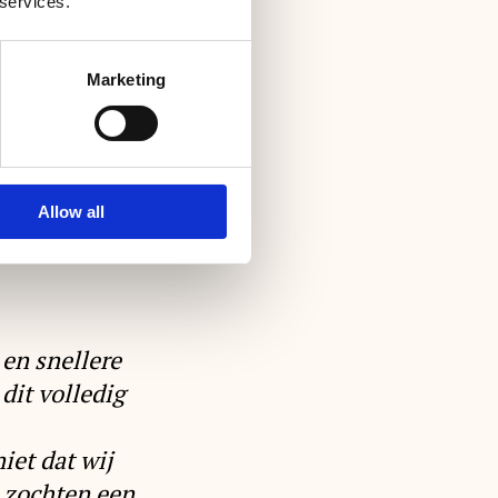
 services.
Marketing
Allow all
 en snellere
dit volledig
iet dat wij
 zochten een