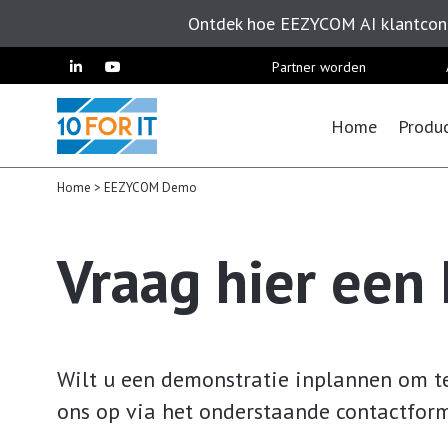
Ontdek hoe EEZYCOM AI klantcont
Skip
Partner worden
to
content
Home
Produ
Home
>
EEZYCOM Demo
Vraag hier ee
Wilt u een demonstratie inplannen om t
ons op via het onderstaande contactform