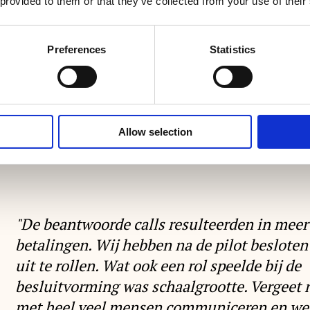
 provided to them or that they’ve collected from your use of their
Ervaringen van
Preferences
Statistics
klanten met EEZYCOM
van 10FORIT
Allow selection
"De beantwoorde calls resulteerden in meer
betalingen. Wij hebben na de pilot besloten 
uit te rollen. Wat ook een rol speelde bij de
besluitvorming was schaalgrootte. Vergeet n
met heel veel mensen communiceren en we