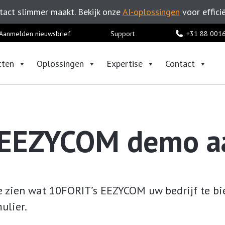
act slimmer maakt. Bekijk onze
AI-oplossingen
voor effici
Aanmelden nieuwsbrief
Support
+31 88 001
cten
Oplossingen
Expertise
Contact
n EEZYCOM demo a
e zien wat 10FORIT’s EEZYCOM uw bedrijf te b
ulier.